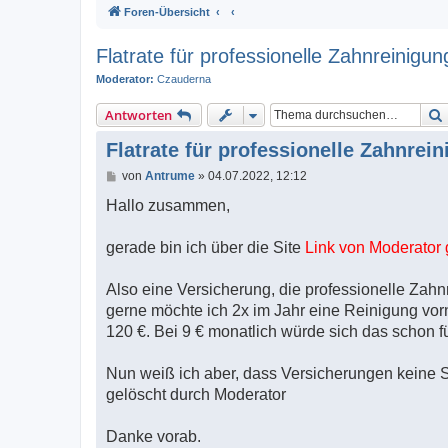
Foren-Übersicht
Flatrate für professionelle Zahnreinigun
Moderator:
Czauderna
Antworten
Flatrate für professionelle Zahnrei
B
von
Antrume
»
04.07.2022, 12:12
e
i
Hallo zusammen,
t
r
a
gerade bin ich über die Site
Link von Moderator 
g
Also eine Versicherung, die professionelle Zah
gerne möchte ich 2x im Jahr eine Reinigung vor
120 €. Bei 9 € monatlich würde sich das schon f
Nun weiß ich aber, dass Versicherungen keine S
gelöscht durch Moderator
Danke vorab.