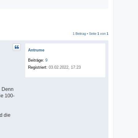
1 Beitrag • Seite
1
von
1
Antrume
Beiträge:
9
Registriert:
03.02.2022, 17:23
. Denn
ie 100-
d die